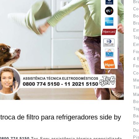
Br
Co
Bo
Br
Em
To
Em
Fo
4 
Fo
Co
Me
Ti
Ma
Bo
To
roca de filtro para refrigeradores side by
Ba
Bo
Du
Pi
0800 774 5150
Tec Serv assistência técnica especializada.