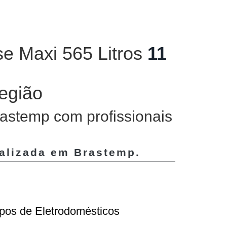
se Maxi 565 Litros
11
região
rastemp com profissionais
ializada em
Brastemp
.
ipos de Eletrodomésticos