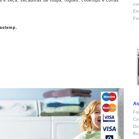
va e seca, secadoras de roupa, fogões, cooktops e coifas
co
Em
Fo
rastemp.
.
As
Fo
Co
Du
Bo