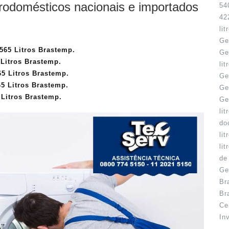
trodomésticos nacionais e importados
54
42
li
Ge
565 Litros Brastemp.
Ge
Litros Brastemp.
li
65 Litros Brastemp.
Ge
5 Litros Brastemp.
Ge
 Litros Brastemp.
Ge
li
do
li
li
de
Ge
Br
Br
Ce
In