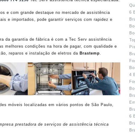
Qu
6 
os e com grande destaque no mercado de assistência
Br
ais e importados, pode garantir serviços com rapidez e
Bo
Bo
 da garantia de fábrica é com a Tec Serv assistência
To
as melhores condições na hora de pagar, com qualidade e
Pi
ão, reparos e instalação de eletros da
Brastemp
.
Br
Fo
Bo
4 
Fo
Bo
Br
Em
ades móveis localizadas em vários pontos de São Paulo,
Br
6 
Br
presa prestadora de serviços de assistência técnica
Br