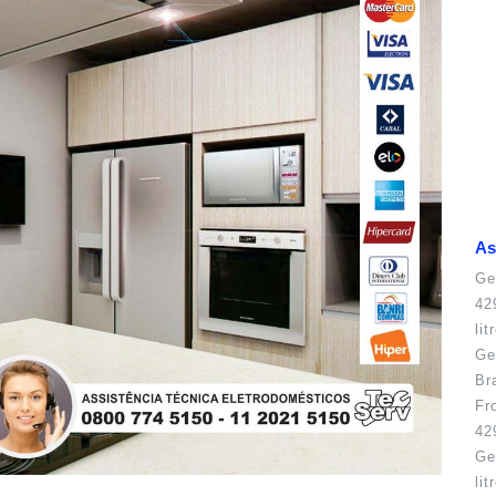
As
Ge
42
li
Ge
Br
Fr
42
Ge
li