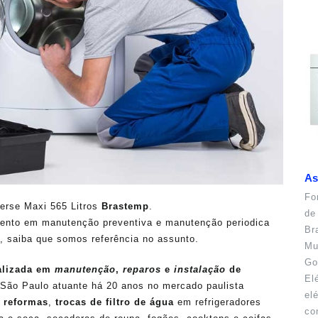
As
Fo
verse Maxi 565 Litros
Brastemp
.
de
nto em manutenção preventiva e manutenção periodica
Br
, saiba que somos referência no assunto.
Mu
Go
alizada em
manutenção
,
reparos
e
instalação
de
El
São Paulo atuante há 20 anos no mercado paulista
el
,
reformas
,
trocas de filtro de água
em refrigeradores
co