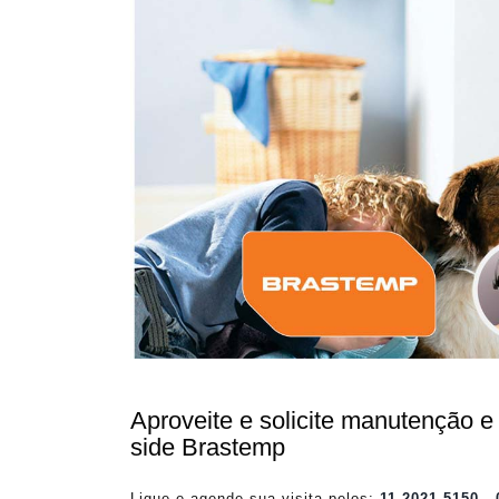
Aproveite e solicite manutenção e t
side Brastemp
Ligue e agende sua visita pelos:
11 2021-5150
-