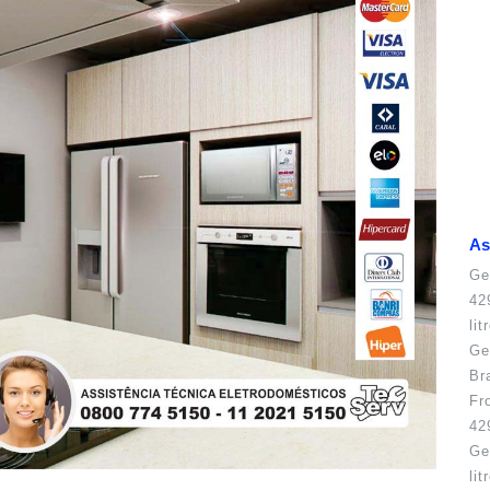
As
Ge
42
li
Ge
Br
Fr
42
Ge
li