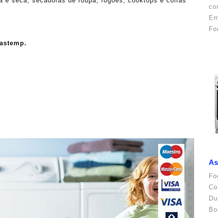
va e seca, secadoras de roupa, fogões, cooktops e coifas
co
Em
Fo
rastemp.
.
As
Fo
Co
Du
Bo