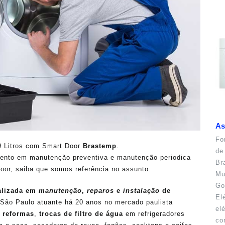
As
Fo
9 Litros com Smart Door
Brastemp
.
de
nto em manutenção preventiva e manutenção periodica
Br
oor, saiba que somos referência no assunto.
Mu
Go
alizada em
manutenção
,
reparos
e
instalação
de
El
São Paulo atuante há 20 anos no mercado paulista
el
,
reformas
,
trocas de filtro de água
em refrigeradores
co