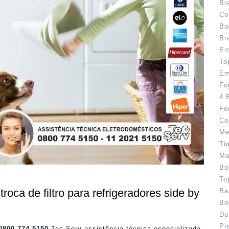
Br
Co
Bo
Br
Em
To
Em
Fo
4 
Fo
Co
Me
Ti
Ma
Bo
To
roca de filtro para refrigeradores side by
Ba
Bo
Du
Pi
0800 774 5150
Tec Serv assistência técnica especializada.