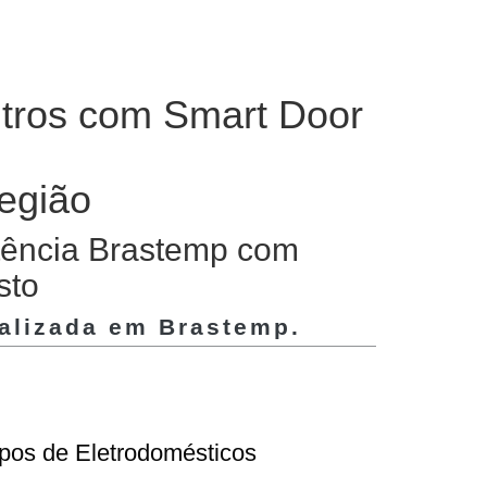
itros com Smart Door
região
stência Brastemp com
sto
ializada em
Brastemp
.
ipos de Eletrodomésticos