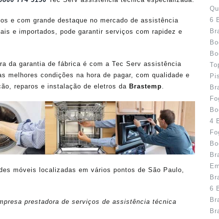
Qu
6 
os e com grande destaque no mercado de assistência
Br
ais e importados, pode garantir serviços com rapidez e
Bo
Bo
 da garantia de fábrica é com a Tec Serv assistência
To
as melhores condições na hora de pagar, com qualidade e
Pi
ão, reparos e instalação de eletros da
Brastemp
.
Br
Fo
Bo
4 
Fo
Bo
Br
Em
ades móveis localizadas em vários pontos de São Paulo,
Br
6 
Br
presa prestadora de serviços de assistência técnica
Br