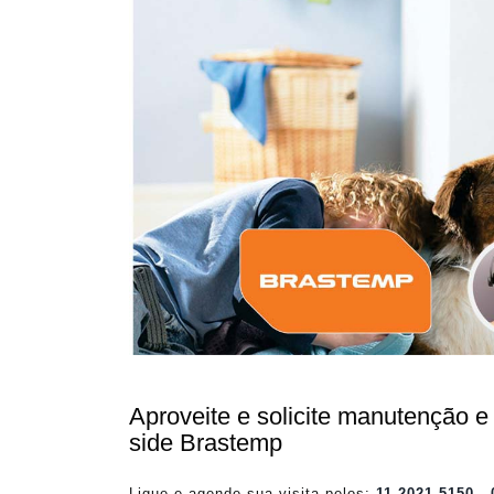
Aproveite e solicite manutenção e t
side Brastemp
Ligue e agende sua visita pelos:
11 2021-5150
-