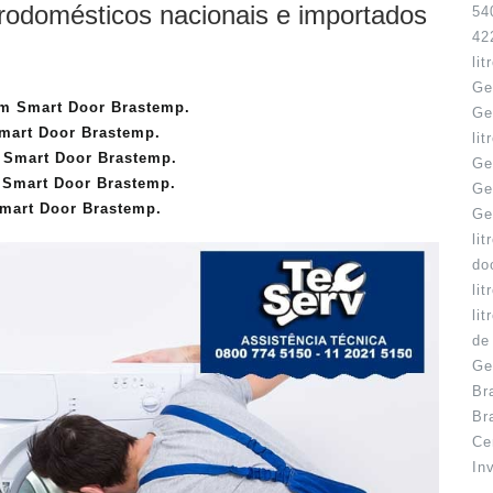
trodomésticos nacionais e importados
54
42
li
Ge
om Smart Door Brastemp.
Ge
mart Door Brastemp.
li
m Smart Door Brastemp.
Ge
 Smart Door Brastemp.
Ge
Smart Door Brastemp.
Ge
li
do
li
li
de
Ge
Br
Br
Ce
In