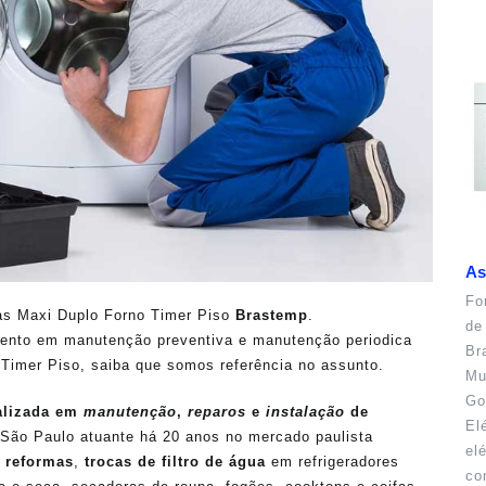
As
Fo
as Maxi Duplo Forno Timer Piso
Brastemp
.
de
nto em manutenção preventiva e manutenção periodica
Br
Timer Piso, saiba que somos referência no assunto.
Mu
Go
alizada em
manutenção
,
reparos
e
instalação
de
El
São Paulo atuante há 20 anos no mercado paulista
el
,
reformas
,
trocas de filtro de água
em refrigeradores
co