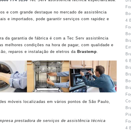
Br
Fo
os e com grande destaque no mercado de assistência
Bo
ais e importados, pode garantir serviços com rapidez e
4 
Fo
Bo
 da garantia de fábrica é com a Tec Serv assistência
Br
as melhores condições na hora de pagar, com qualidade e
Em
ão, reparos e instalação de eletros da
Brastemp
.
Br
6 
Br
Br
Bo
Br
Fo
Co
ades móveis localizadas em vários pontos de São Paulo,
Br
Pi
presa prestadora de serviços de assistência técnica
Fo
4 