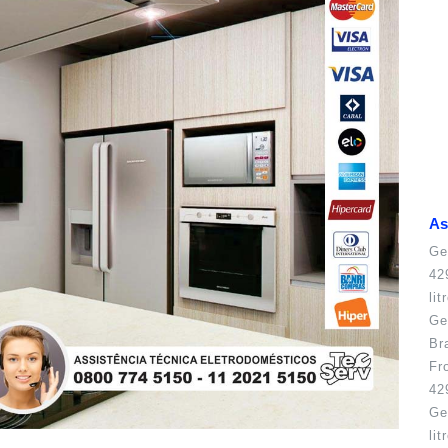
As
Ge
42
li
Ge
Br
Fr
42
Ge
li