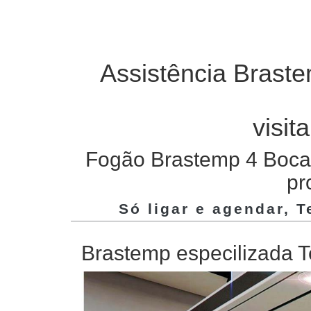
Assistência Brast
visit
Fogão Brastemp 4 Bocas
pr
Só ligar e agendar, 
Brastemp especilizada T