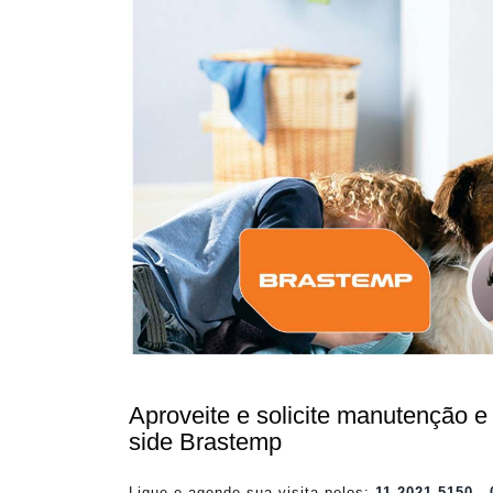
Aproveite e solicite manutenção e t
side Brastemp
Ligue e agende sua visita pelos:
11 2021-5150
-