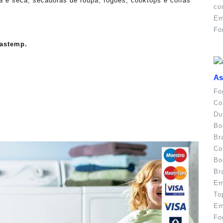
va e seca, secadoras de roupa, fogões, cooktops e coifas
co
Em
Fo
rastemp.
As
.
Fo
Co
Du
Bo
Br
Co
Bo
Br
Em
To
Em
Fo