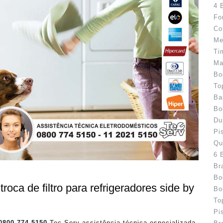
4 
Fo
Co
Me
Ti
Ma
Bo
To
Ba
Bo
Du
Pi
Qu
6 
Br
Bo
roca de filtro para refrigeradores side by
Bo
To
Pi
0800 774 5150
Tec Serv assistência técnica especializada.