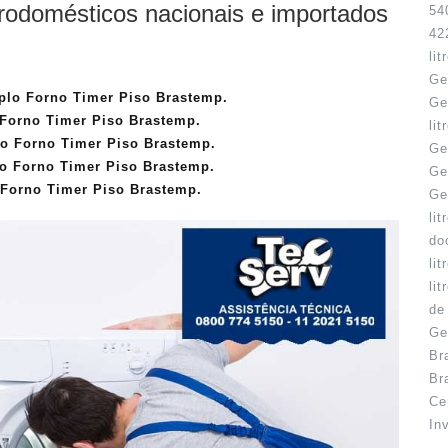
trodomésticos nacionais e importados
54
42
li
Ge
lo Forno Timer Piso Brastemp.
Ge
Forno Timer Piso Brastemp.
li
lo Forno Timer Piso Brastemp.
Ge
o Forno Timer Piso Brastemp.
Ge
Forno Timer Piso Brastemp.
Ge
li
do
li
li
de
Ge
Br
Br
Ce
In