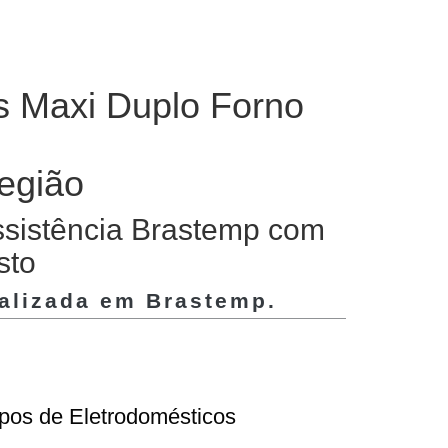
s Maxi Duplo Forno
região
ssistência Brastemp com
sto
ializada em
Brastemp
.
ipos de Eletrodomésticos